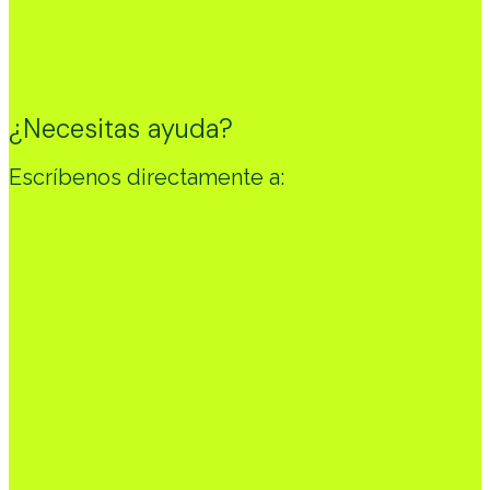
¿Cómo podemos ayudarte?
He leído y acepto la política de privacidad
*
Solicitar demo
¿Necesitas ayuda?
Escríbenos directamente a: