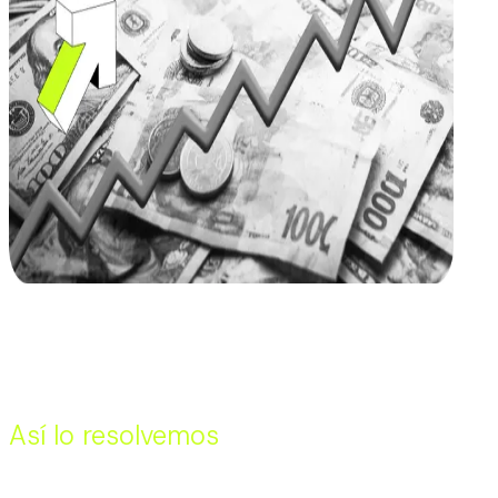
Challenge
Reduce FX risk and avoid currency volatilit
Currency
Argentine pesos
Así lo resolvemos