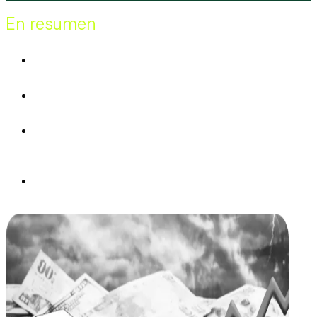
En resumen
Business type
SaaS
Country
Argentina
Current friction
Holds cash in dollars but lacks
predictability
Digital asset
USDC/USDT