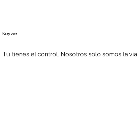
Días y horarios establecidos
Incertidumbre en pagos internacionales
Koywe
Tú tienes el control. Nosotros solo somos la vía
Comisiones menores y tasas transparentes
Pagos instantáneos
Infraestructura disponible 24/7
Trazabilidad y previsibilidad