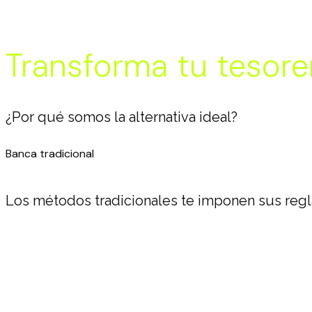
Transforma tu tesorer
¿Por qué somos la alternativa ideal?
Banca tradicional
Los métodos tradicionales te imponen sus regla
Altos costos (comisiones y tasas de cambio)
Pagos que tardan de 3 a 5 días