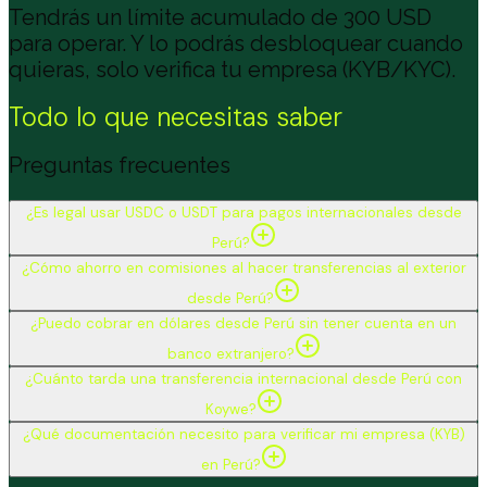
Tendrás un límite acumulado de 300 USD
para operar. Y lo podrás desbloquear cuando
quieras, solo verifica tu empresa (KYB/KYC).
Todo lo que necesitas saber
Preguntas frecuentes
¿Es legal usar USDC o USDT para pagos internacionales desde
Perú?
¿Cómo ahorro en comisiones al hacer transferencias al exterior
desde Perú?
¿Puedo cobrar en dólares desde Perú sin tener cuenta en un
banco extranjero?
¿Cuánto tarda una transferencia internacional desde Perú con
Koywe?
¿Qué documentación necesito para verificar mi empresa (KYB)
en Perú?