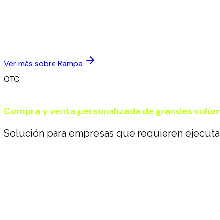
Compra y venta de USDC y USDT desde tu cuenta ban
Conversión instantánea entre moneda local y stableco
Operación 100% digital y transparente
Ver más sobre Rampa
OTC
Compra y venta personalizada de grandes volú
Solución para empresas que requieren ejecuta
Precios preferenciales y ejecución asistida
Flexibilidad de montos y horarios