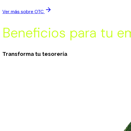
Atención especializada para operaciones estratégicas
Ver más sobre OTC
Beneficios para tu e
Transforma tu tesorería
Agilidad internacional
ro en costos