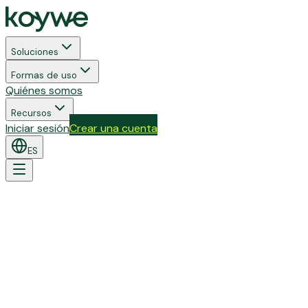
Soluciones
Formas de uso
Quiénes somos
Recursos
Iniciar sesión
Crear una cuenta
ES