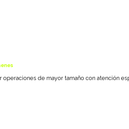
caria
ins
menes
r operaciones de mayor tamaño con atención es