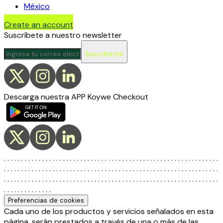
México
Create an account
Suscríbete a nuestro newsletter
Suscribirme
Descarga nuestra APP Koywe Checkout
. . . . . . . . . . . . . . . . . . . . . . . . . . . . . . . . . . . . . . . . . . . . . . . . . . . . . . . . . . . . . .
. . . . . . . . . . . . . . . . . . . . . . . . . . . . . . . . . . . . . . . . . . . . . . . . . . . . . . . . . . . . . .
. . . . . . . . . . . . . . . . . . . . . . . . . . . . . . . . . . . . . . . . . . . . . . . . . . . . . . . . . . . . . .
. . . . . . . . . . . . . .
Preferencias de cookies
Cada uno de los productos y servicios señalados en esta
página, serán prestados a través de una o más de las