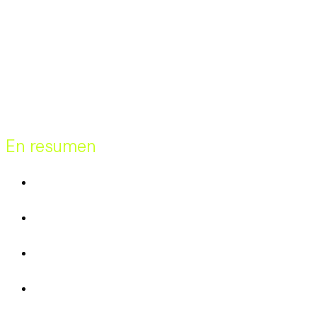
En resumen
Tipo de empresa
E‑commerce
Sede principal
Perú
Sedes secundarias
Colombia, Chile y Argentina
Próxima sede
Expansión a Brasil