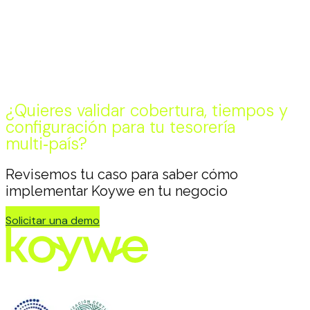
Más visibilidad y control regional
Menos trabajo manual en conciliación
Expansión (Brasil) con una operación más
preparada
¿Quieres validar cobertura, tiempos y
configuración para tu tesorería
multi‑país?
Revisemos tu caso para saber cómo
implementar Koywe en tu negocio
Solicitar una demo