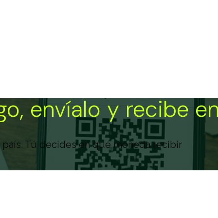
go, envíalo y recibe e
 país. Tú decides en qué moneda recibir