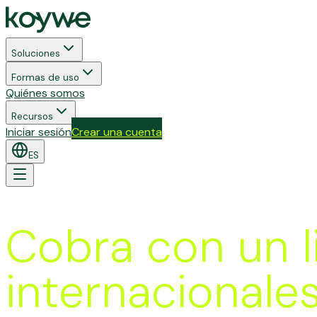
Soluciones
Formas de uso
Quiénes somos
Recursos
Iniciar sesión
Crear una cuenta
ES
Cobra con un l
internacionale